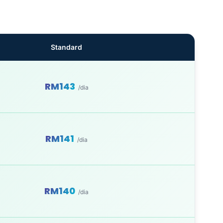
Standard
RM143
/dia
RM141
/dia
RM140
/dia