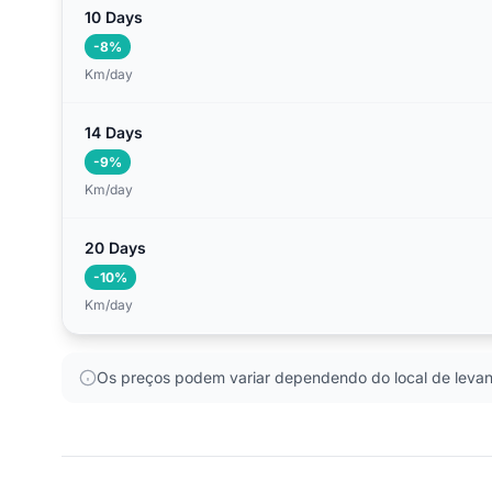
10 Days
-8%
Km/day
14 Days
-9%
Km/day
20 Days
-10%
Km/day
Os preços podem variar dependendo do local de levan