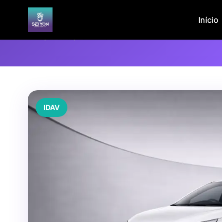
Início
Início
/
Veículos
/
HONDA CITY
IDAV