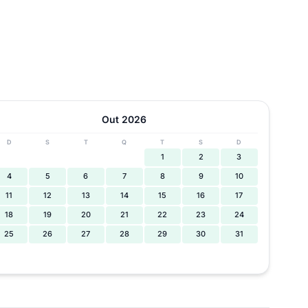
Out 2026
D
S
T
Q
T
S
D
1
2
3
4
5
6
7
8
9
10
11
12
13
14
15
16
17
18
19
20
21
22
23
24
25
26
27
28
29
30
31