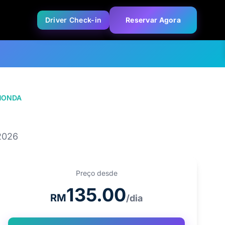
Driver Check-in
Reservar Agora
HONDA
HONDA CITY
2026
Preço desde
135.00
RM
/dia