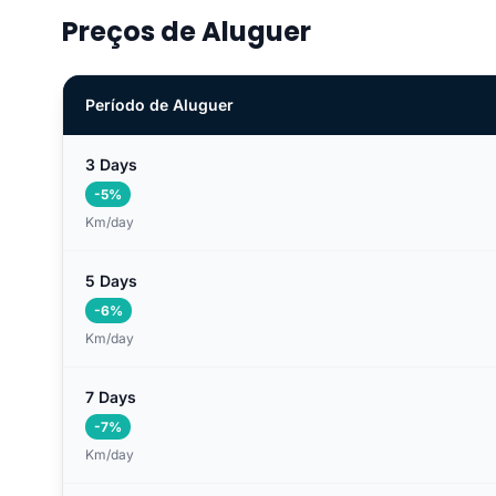
Preços de Aluguer
Período de Aluguer
3 Days
-5%
Km/day
5 Days
-6%
Km/day
7 Days
-7%
Km/day