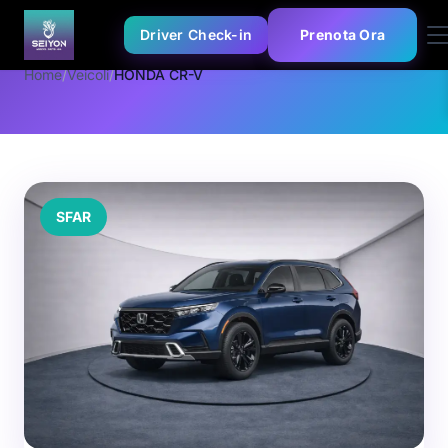
Driver Check-in
Prenota Ora
Home
/
Veicoli
/
HONDA CR-V
SFAR