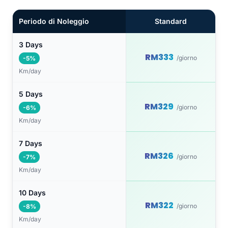
Periodo di Noleggio
Standard
3 Days
RM333
/giorno
-5%
Km/day
5 Days
RM329
/giorno
-6%
Km/day
7 Days
RM326
/giorno
-7%
Km/day
10 Days
RM322
/giorno
-8%
Km/day