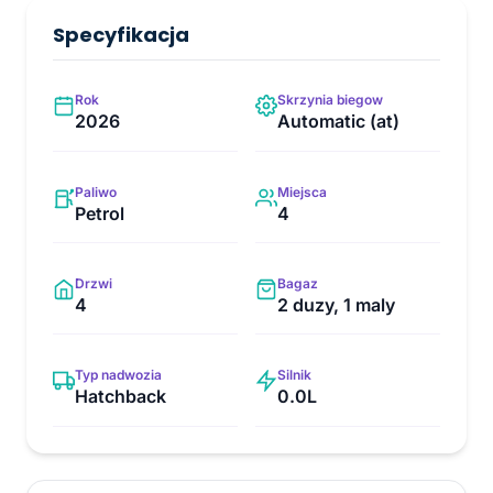
Specyfikacja
Rok
Skrzynia biegow
2026
Automatic (at)
Paliwo
Miejsca
Petrol
4
Drzwi
Bagaz
4
2 duzy, 1 maly
Typ nadwozia
Silnik
Hatchback
0.0L