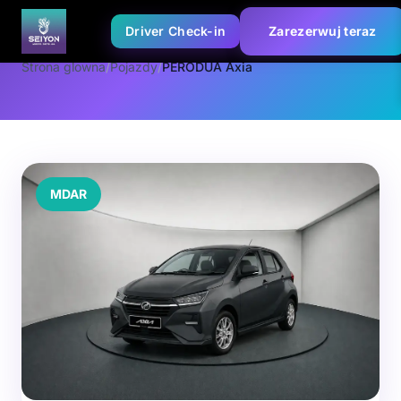
Driver Check-in
Zarezerwuj teraz
Strona glowna
/
Pojazdy
/
PERODUA Axia
MDAR