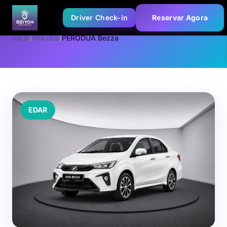
Driver Check-in
Reservar Agora
Início
/
Veículos
/
PERODUA Bezza
EDAR