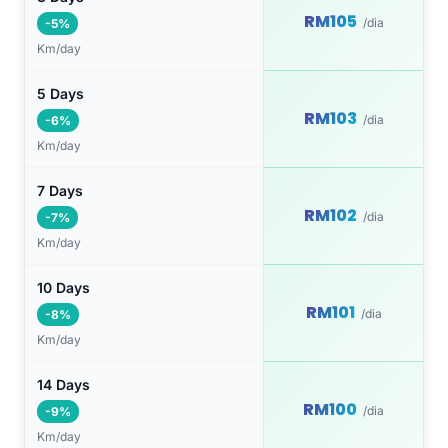
RM105
/dia
-5%
Km/day
5 Days
RM103
/dia
-6%
Km/day
7 Days
RM102
/dia
-7%
Km/day
10 Days
RM101
/dia
-8%
Km/day
14 Days
RM100
/dia
-9%
Km/day