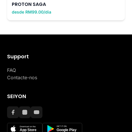
PROTON SAGA
desde RM99.00/dia
Support
FAQ
Contacte-nos
SEIYON
GET IT ON
Download on the
App Store
Google Play