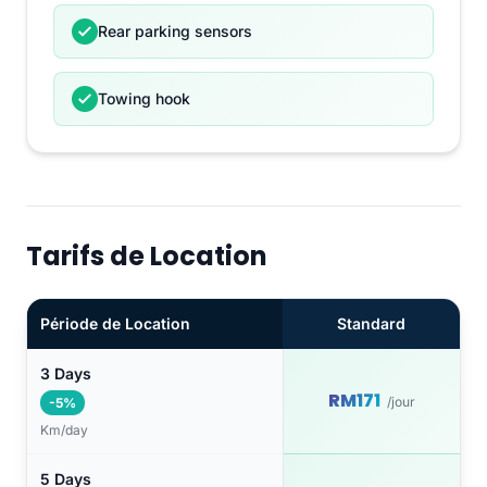
Rear parking sensors
Towing hook
Tarifs de Location
Période de Location
Standard
3 Days
RM171
/jour
-5%
Km/day
5 Days