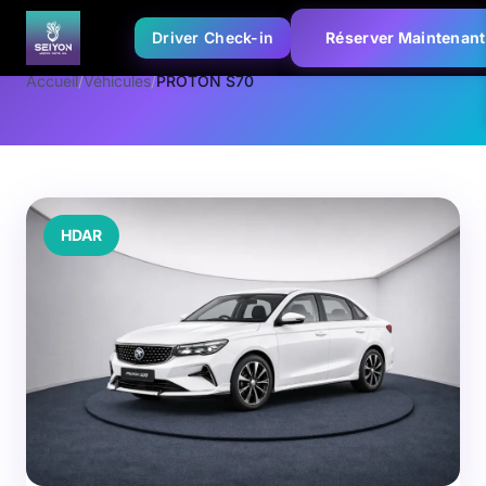
Driver Check-in
Réserver Maintenant
Accueil
/
Véhicules
/
PROTON S70
HDAR