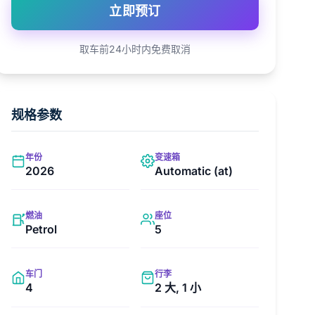
立即预订
取车前24小时内免费取消
规格参数
年份
变速箱
2026
Automatic (at)
燃油
座位
Petrol
5
车门
行李
4
2 大, 1 小