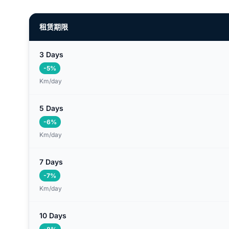
租赁期限
3 Days
-5%
Km/day
5 Days
-6%
Km/day
7 Days
-7%
Km/day
10 Days