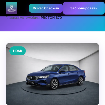
Driver Check-in
Забронировать
Главная
/
Автомобили
/
PROTON S70
HDAR