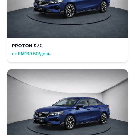
PROTON S70
от RM139.50/день