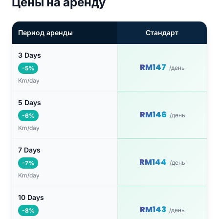
Цены на аренду
Период аренды
Стандарт
3 Days
RM147
/день
-5%
Km/day
5 Days
RM146
/день
-6%
Km/day
7 Days
RM144
/день
-7%
Km/day
10 Days
RM143
/день
-8%