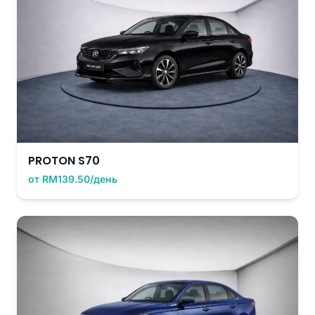
PROTON S70
от RM139.50/день