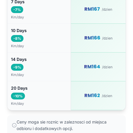
7 Days
RM167
/dzien
-7%
Km/day
10 Days
RM166
/dzien
-8%
Km/day
14 Days
RM164
/dzien
-9%
Km/day
20 Days
RM162
/dzien
-10%
Km/day
Ceny moga sie roznic w zaleznosci od miejsca
odbioru i dodatkowych opcji.