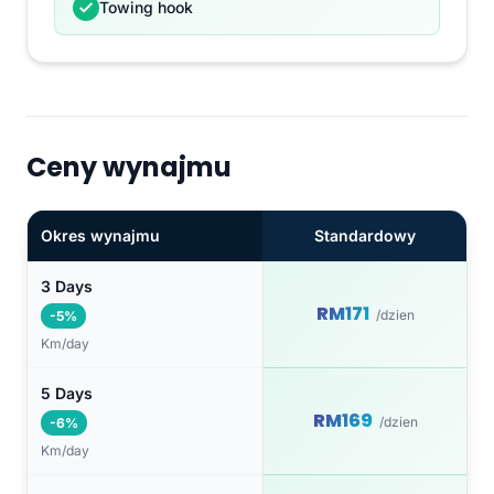
Towing hook
Ceny wynajmu
Okres wynajmu
Standardowy
3 Days
RM171
/dzien
-5%
Km/day
5 Days
RM169
/dzien
-6%
Km/day