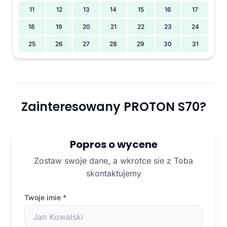
11
12
13
14
15
16
17
18
19
20
21
22
23
24
25
26
27
28
29
30
31
Zainteresowany PROTON S70?
Popros o wycene
Zostaw swoje dane, a wkrotce sie z Toba
skontaktujemy
Twoje imie
*