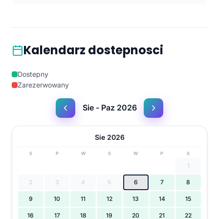
Kalendarz dostepnosci
Dostepny
Zarezerwowany
Sie - Paz 2026
Sie 2026
S
P
W
S
W
P
S
1
2
3
4
5
6
7
8
9
10
11
12
13
14
15
16
17
18
19
20
21
22