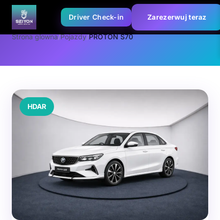
Driver Check-in
Zarezerwuj teraz
Strona glowna
/
Pojazdy
/
PROTON S70
HDAR