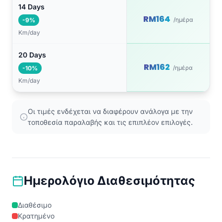
14 Days
RM164
/ημέρα
-9%
Km/day
20 Days
RM162
/ημέρα
-10%
Km/day
Οι τιμές ενδέχεται να διαφέρουν ανάλογα με την
τοποθεσία παραλαβής και τις επιπλέον επιλογές.
Ημερολόγιο Διαθεσιμότητας
Διαθέσιμο
Κρατημένο