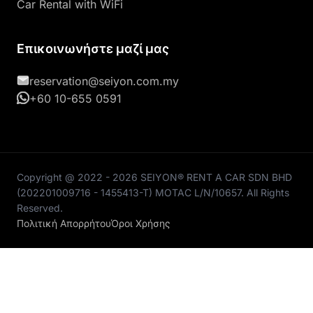
Car Rental with WiFi
Επικοινωνήστε μαζί μας
reservation@seiyon.com.my
+60 10-655 0591
Copyright @ 2022 - 2026 SEIYON® RENT A CAR SDN BHD
(202201009716 - 1455413-T) MOTAC L/N/10657. All Rights
Reserved.
Πολιτική Απορρήτου
Όροι Χρήσης