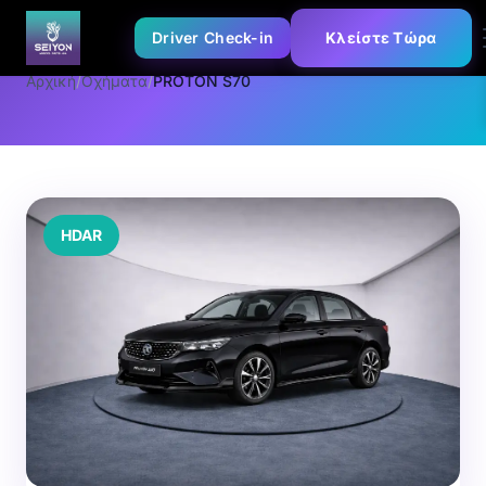
Driver Check-in
Κλείστε Τώρα
Αρχική
/
Οχήματα
/
PROTON S70
HDAR