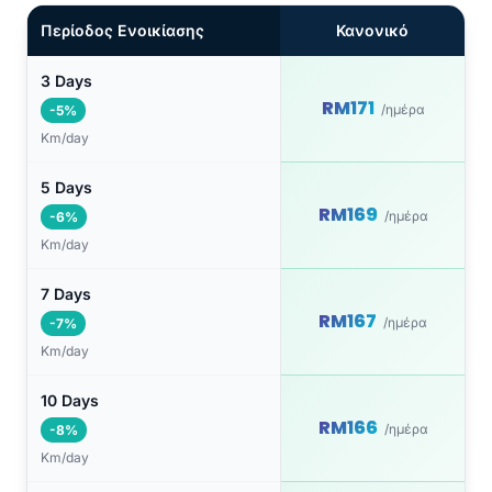
Περίοδος Ενοικίασης
Κανονικό
3 Days
RM171
/ημέρα
-5%
Km/day
5 Days
RM169
/ημέρα
-6%
Km/day
7 Days
RM167
/ημέρα
-7%
Km/day
10 Days
RM166
/ημέρα
-8%
Km/day