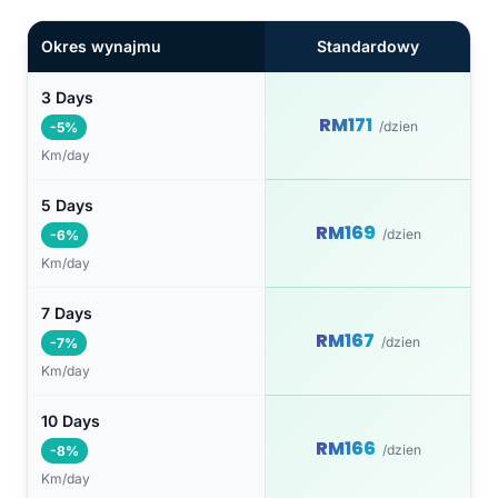
Okres wynajmu
Standardowy
3 Days
RM171
/dzien
-5%
Km/day
5 Days
RM169
/dzien
-6%
Km/day
7 Days
RM167
/dzien
-7%
Km/day
10 Days
RM166
/dzien
-8%
Km/day