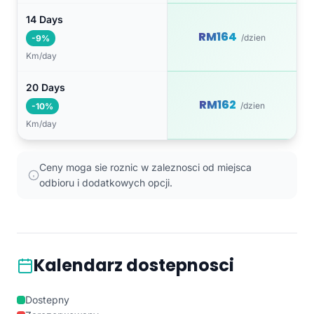
14 Days
RM164
/dzien
-9%
Km/day
20 Days
RM162
/dzien
-10%
Km/day
Ceny moga sie roznic w zaleznosci od miejsca
odbioru i dodatkowych opcji.
Kalendarz dostepnosci
Dostepny