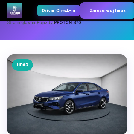
Driver Check-in
Zarezerwuj teraz
Strona glowna
/
Pojazdy
/
PROTON S70
HDAR