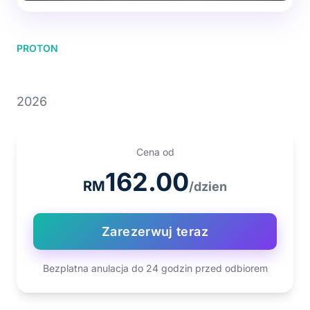
PROTON
PROTON S70
2026
Cena od
162.00
RM
/dzien
Zarezerwuj teraz
Bezplatna anulacja do 24 godzin przed odbiorem