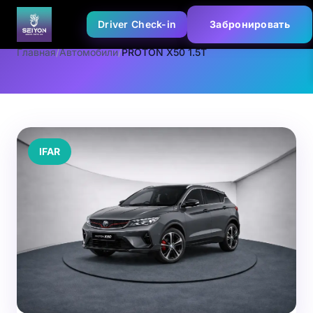
Driver Check-in
Забронировать
Главная
/
Автомобили
/
PROTON X50 1.5T
IFAR