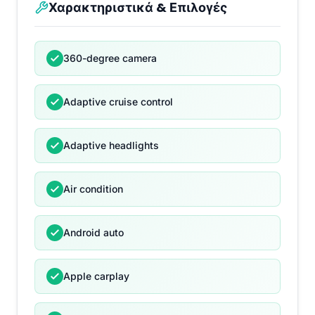
Χαρακτηριστικά & Επιλογές
360-degree camera
Adaptive cruise control
Adaptive headlights
Air condition
Android auto
Apple carplay