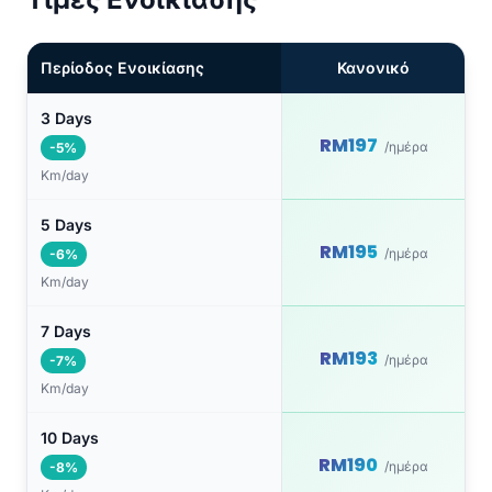
Περίοδος Ενοικίασης
Κανονικό
3 Days
RM197
/ημέρα
-5%
Km/day
5 Days
RM195
/ημέρα
-6%
Km/day
7 Days
RM193
/ημέρα
-7%
Km/day
10 Days
RM190
/ημέρα
-8%