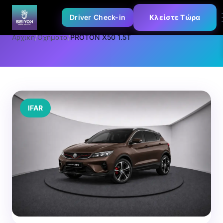
Driver Check-in
Κλείστε Τώρα
Αρχική
/
Οχήματα
/
PROTON X50 1.5T
IFAR