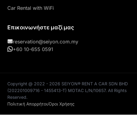
Car Rental with WiFi
Επικοινωνήστε μαζί μας
reservation@seiyon.com.my
+60 10-655 0591
Copyright @ 2022 - 2026 SEIYON® RENT A CAR SDN BHD
(202201009716 - 1455413-T) MOTAC L/N/10657. All Rights
Reserved.
Πολιτική Απορρήτου
Όροι Χρήσης