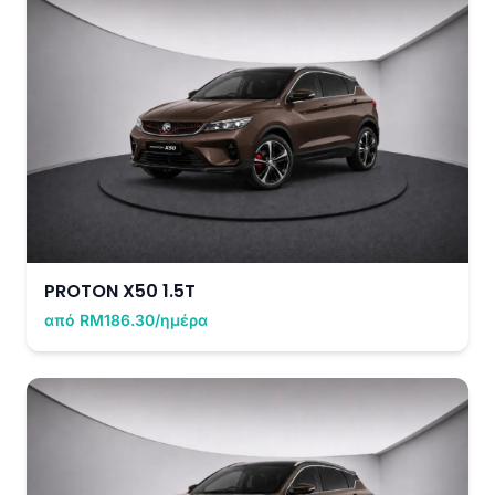
PROTON X50 1.5T
από RM186.30/ημέρα