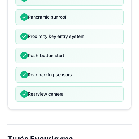
Panoramic sunroof
Proximity key entry system
Push-button start
Rear parking sensors
Rearview camera
Τιμές Ενοικίασης