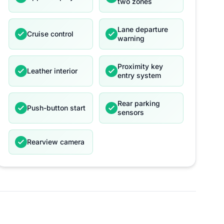
two zones
Lane departure
Cruise control
warning
Proximity key
Leather interior
entry system
Rear parking
Push-button start
sensors
Rearview camera