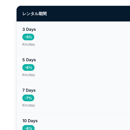
レンタル期間
3 Days
-5%
Km/day
5 Days
-6%
Km/day
7 Days
-7%
Km/day
10 Days
-8%