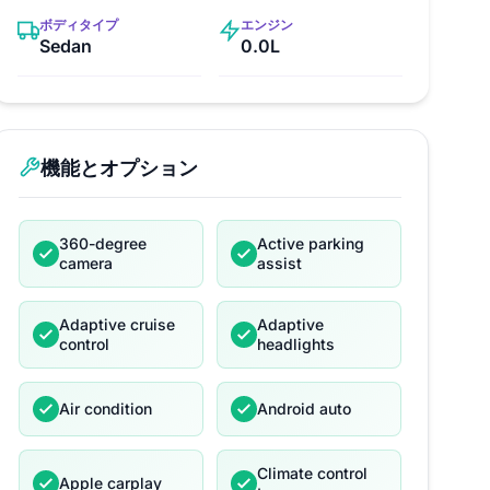
ボディタイプ
エンジン
Sedan
0.0L
機能とオプション
360-degree
Active parking
camera
assist
Adaptive cruise
Adaptive
control
headlights
Air condition
Android auto
Climate control
Apple carplay