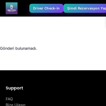
Driver Check-in
Şimdi Rezervasyon Ya
Gönderi bulunamadı.
Support
FAQ
Bize Ulaşın