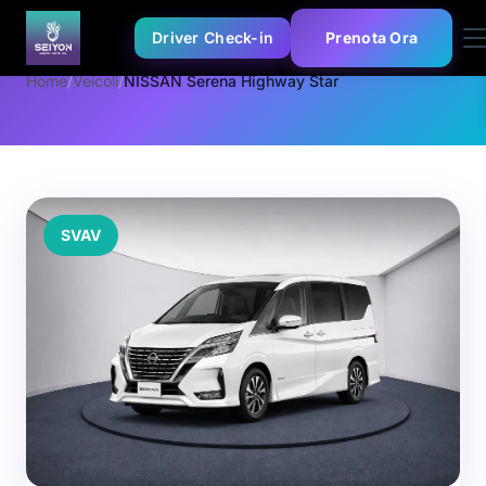
Driver Check-in
Prenota Ora
Home
/
Veicoli
/
NISSAN Serena Highway Star
SVAV