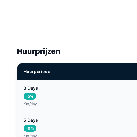
Huurprijzen
Huurperiode
3 Days
-5%
Km/day
5 Days
-6%
Km/day