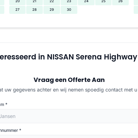
20
21
22
23
24
25
26
27
28
29
30
eresseerd in NISSAN Serena Highway
Vraag een Offerte Aan
at uw gegevens achter en wij nemen spoedig contact met u
am
*
onnummer
*