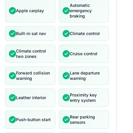
Automatic
Apple carplay
emergency
braking
Built-in sat nav
Climate control
Climate control
Cruise control
two zones
Forward collision
Lane departure
warning
warning
Proximity key
Leather interior
entry system
Rear parking
Push-button start
sensors