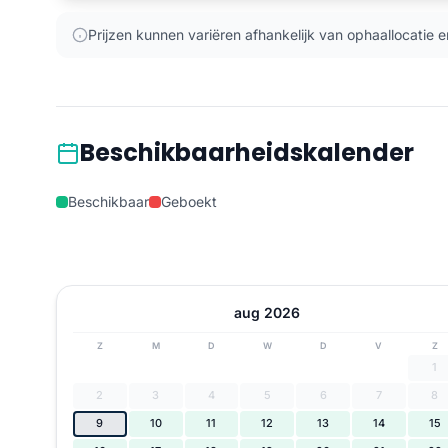
Prijzen kunnen variëren afhankelijk van ophaallocatie e
Beschikbaarheidskalender
Beschikbaar
Geboekt
aug 2026
Z
M
D
W
D
V
Z
1
2
3
4
5
6
7
8
9
10
11
12
13
14
15