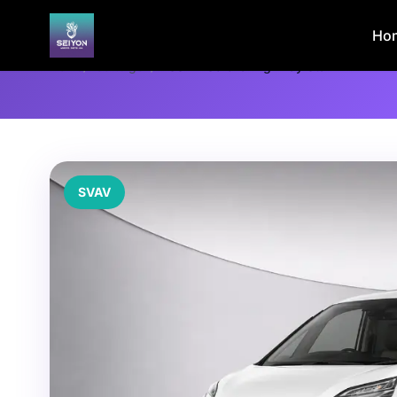
Ho
Home
/
Voertuigen
/
NISSAN Serena Highway Star
SVAV