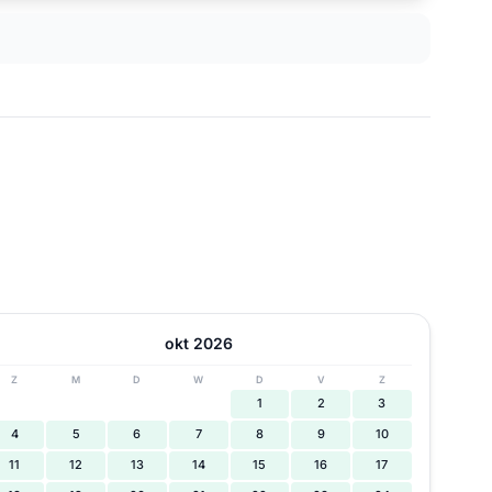
okt 2026
Z
M
D
W
D
V
Z
1
2
3
4
5
6
7
8
9
10
11
12
13
14
15
16
17