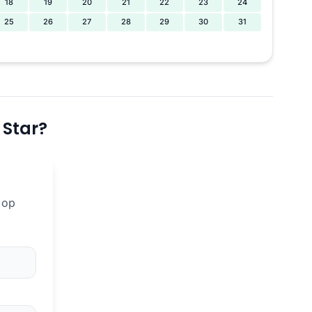
18
19
20
21
22
23
24
25
26
27
28
29
30
31
 Star?
 op