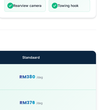
Rearview camera
Towing hook
Standaard
RM380
/dag
RM376
/dag