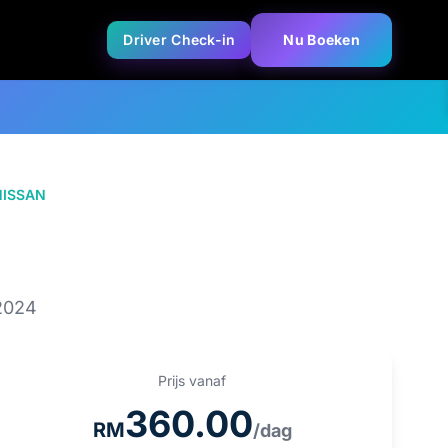
Driver Check-in
Nu Boeken
NISSAN
NISSAN Serena Highway
Star
2024
Prijs vanaf
360.00
RM
/dag