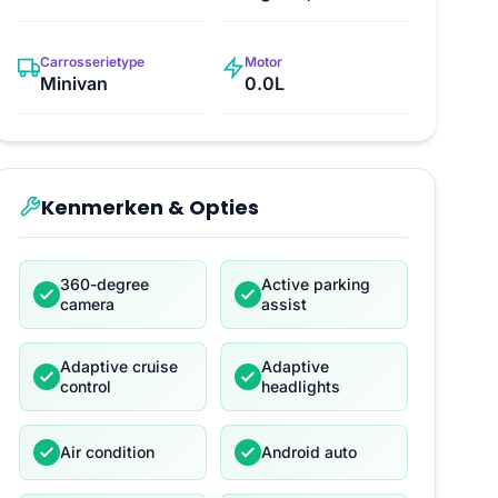
Carrosserietype
Motor
Minivan
0.0L
Kenmerken & Opties
360-degree
Active parking
camera
assist
Adaptive cruise
Adaptive
control
headlights
Air condition
Android auto