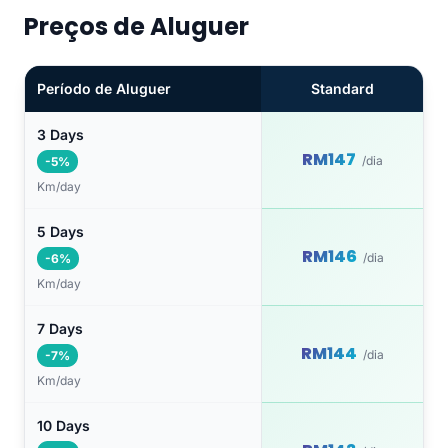
Preços de Aluguer
Período de Aluguer
Standard
3 Days
RM147
/dia
-5%
Km/day
5 Days
RM146
/dia
-6%
Km/day
7 Days
RM144
/dia
-7%
Km/day
10 Days