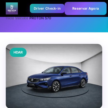
Driver Check-in
Reservar Agora
Início
/
Veículos
/
PROTON S70
HDAR