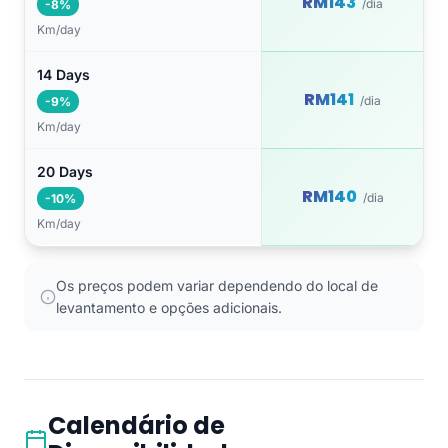
RM143
/dia
-8%
Km/day
14 Days
RM141
/dia
-9%
Km/day
20 Days
RM140
/dia
-10%
Km/day
Os preços podem variar dependendo do local de
levantamento e opções adicionais.
Calendário de