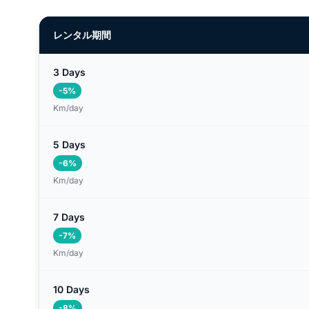
レンタル期間
3 Days
-5%
Km/day
5 Days
-6%
Km/day
7 Days
-7%
Km/day
10 Days
-8%