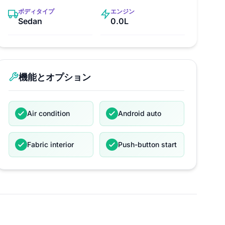
ボディタイプ
エンジン
Sedan
0.0L
機能とオプション
Air condition
Android auto
Fabric interior
Push-button start