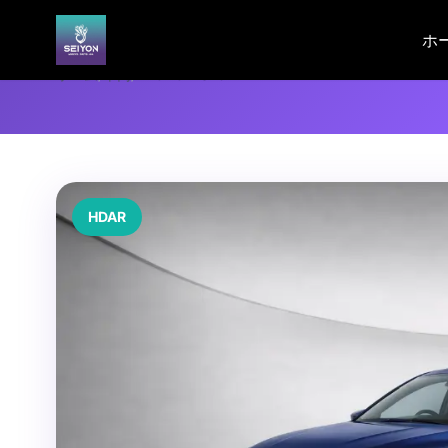
ホ
ホーム
/
車両
/
PROTON S70
HDAR