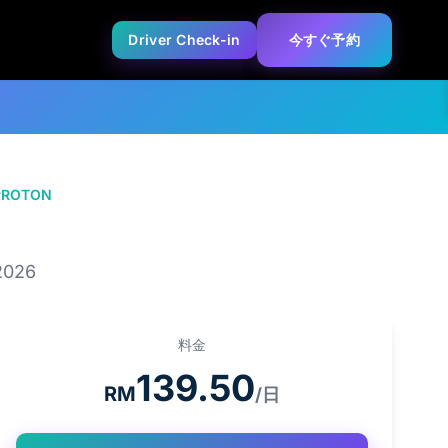
Driver Check-in
今すぐ予約
PROTON
PROTON S70
2026
料金
139.50
RM
/日