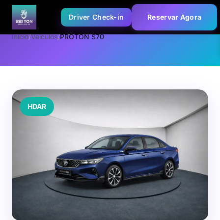
Driver Check-in
Reservar Agora
Início
/
Veículos
/
PROTON S70
HDAR