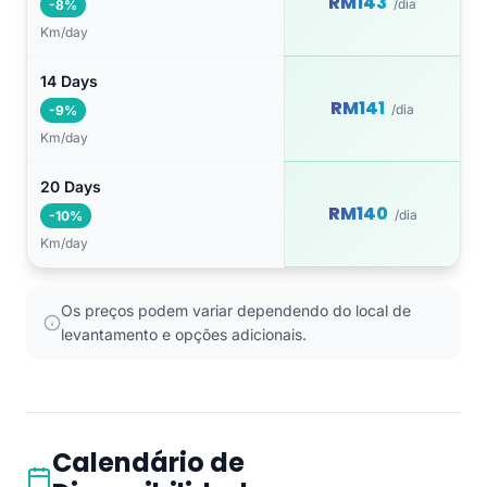
RM143
/dia
-8%
Km/day
14 Days
RM141
/dia
-9%
Km/day
20 Days
RM140
/dia
-10%
Km/day
Os preços podem variar dependendo do local de
levantamento e opções adicionais.
Calendário de