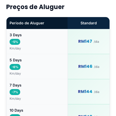
Preços de Aluguer
Período de Aluguer
Standard
3 Days
RM147
/dia
-5%
Km/day
5 Days
RM146
/dia
-6%
Km/day
7 Days
RM144
/dia
-7%
Km/day
10 Days