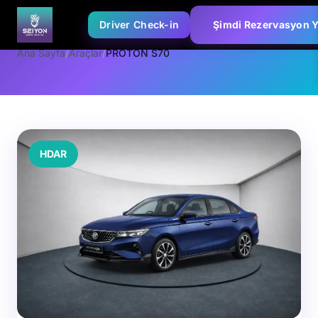
Driver Check-in
Şimdi Rezervasyon 
Ana Sayfa
/
Araçlar
/
PROTON S70
HDAR