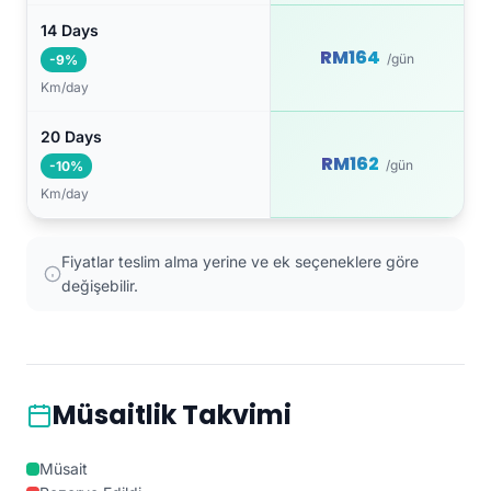
14 Days
RM164
/gün
-9%
Km/day
20 Days
RM162
/gün
-10%
Km/day
Fiyatlar teslim alma yerine ve ek seçeneklere göre
değişebilir.
Müsaitlik Takvimi
Müsait