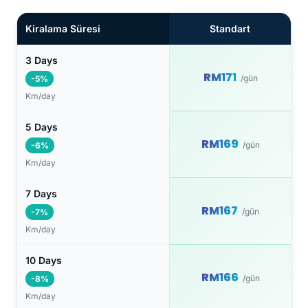
Kiralama Süresi
Standart
3 Days
RM171
/gün
-5%
Km/day
5 Days
RM169
/gün
-6%
Km/day
7 Days
RM167
/gün
-7%
Km/day
10 Days
RM166
/gün
-8%
Km/day