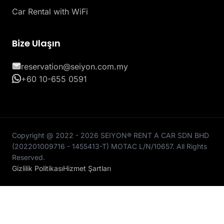
Car Rental with WiFi
Bize Ulaşın
reservation@seiyon.com.my
+60 10-655 0591
Copyright @ 2022 - 2026 SEIYON® RENT A CAR SDN BHD
(202201009716 - 1455413-T) MOTAC L/N/10657. All Rights
Reserved.
Gizlilik Politikası
Hizmet Şartları