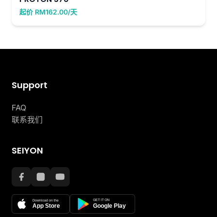
起价 RM162.00/天
Support
FAQ
联系我们
SEIYON
GET IT ON
Download on the
App Store
Google Play