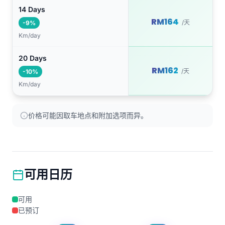
14 Days
RM164
/天
-9%
Km/day
20 Days
RM162
/天
-10%
Km/day
价格可能因取车地点和附加选项而异。
可用日历
可用
已预订