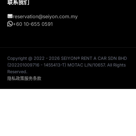
联系我们
reservation@seiyon.com.my
+60 10-655 0591
Copyright @ 2022 - 2026 SEIYON® RENT A CAR SDN BHD
(202201009716 - 1455413-T) MOTAC L/N/10657. All Rights
Reserved.
隐私政策
服务条款