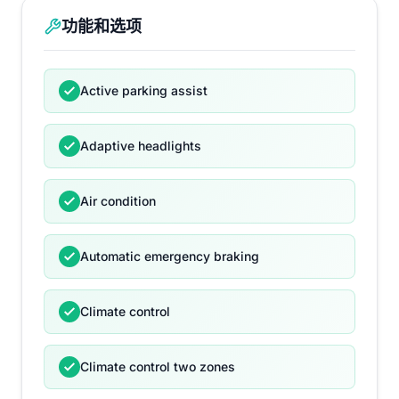
功能和选项
Active parking assist
Adaptive headlights
Air condition
Automatic emergency braking
Climate control
Climate control two zones