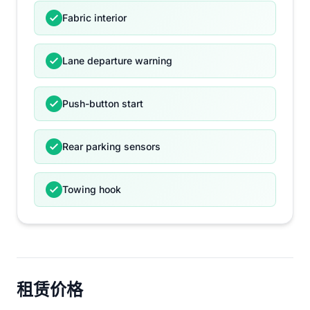
Fabric interior
Lane departure warning
Push-button start
Rear parking sensors
Towing hook
租赁价格