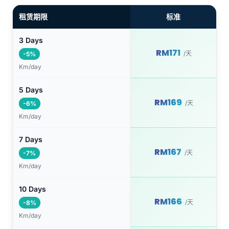
租赁期限
标准
3 Days
RM171
/天
-5%
Km/day
5 Days
RM169
/天
-6%
Km/day
7 Days
RM167
/天
-7%
Km/day
10 Days
RM166
/天
-8%
Km/day