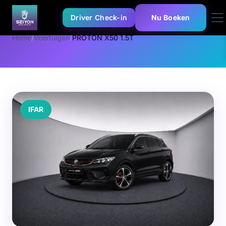
Driver Check-in
Nu Boeken
Home
/
Voertuigen
/
PROTON X50 1.5T
IFAR