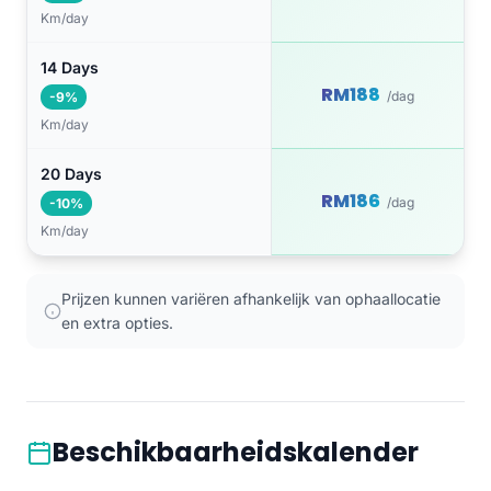
Km/day
14 Days
RM188
/dag
-9%
Km/day
20 Days
RM186
/dag
-10%
Km/day
Prijzen kunnen variëren afhankelijk van ophaallocatie
en extra opties.
Beschikbaarheidskalender