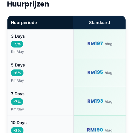
Huurprijzen
Huurperiode
Standaard
3 Days
RM197
/dag
-5%
Km/day
5 Days
RM195
/dag
-6%
Km/day
7 Days
RM193
/dag
-7%
Km/day
10 Days
RM190
/dag
-8%