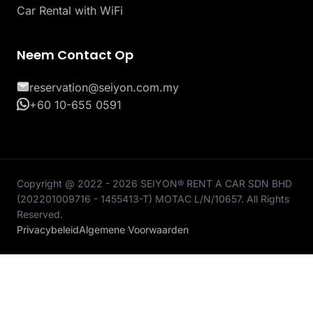
Car Rental with WiFi
Neem Contact Op
reservation@seiyon.com.my
+60 10-655 0591
Copyright @ 2022 - 2026 SEIYON® RENT A CAR SDN BHD
(202201009716 - 1455413-T) MOTAC L/N/10657. All Rights
Reserved.
Privacybeleid
Algemene Voorwaarden