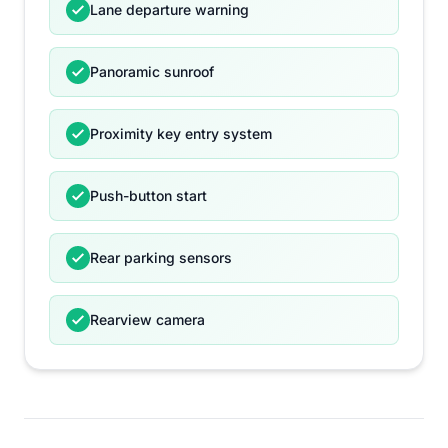
Lane departure warning
Panoramic sunroof
Proximity key entry system
Push-button start
Rear parking sensors
Rearview camera