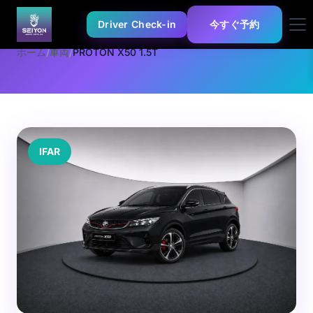
Driver Check-in
今すぐ予約
ホーム
/
車両
/
PROTON X50 1.5T
IFAR