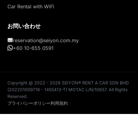
Car Rental with WiFi
お問い合わせ
reservation@seiyon.com.my
+60 10-655 0591
Copyright @ 2022 - 2026 SEIYON® RENT A CAR SDN BHD
(202201009716 - 1455413-T) MOTAC L/N/10657. All Rights
Reserved.
プライバシーポリシー
利用規約