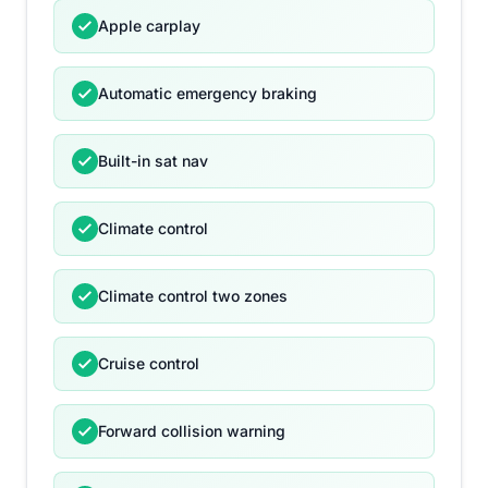
Apple carplay
Automatic emergency braking
Built-in sat nav
Climate control
Climate control two zones
Cruise control
Forward collision warning