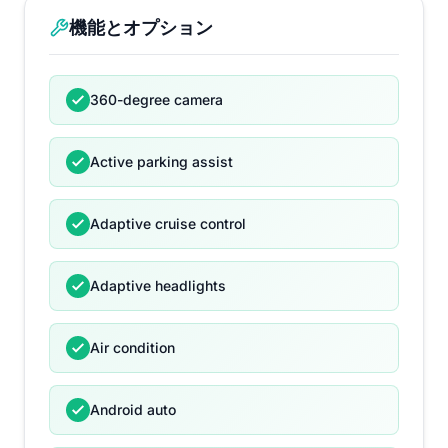
機能とオプション
360-degree camera
Active parking assist
Adaptive cruise control
Adaptive headlights
Air condition
Android auto