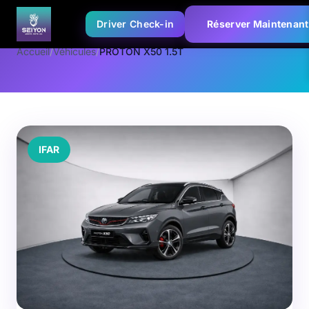
Driver Check-in
Réserver Maintenant
Accueil
/
Véhicules
/
PROTON X50 1.5T
IFAR