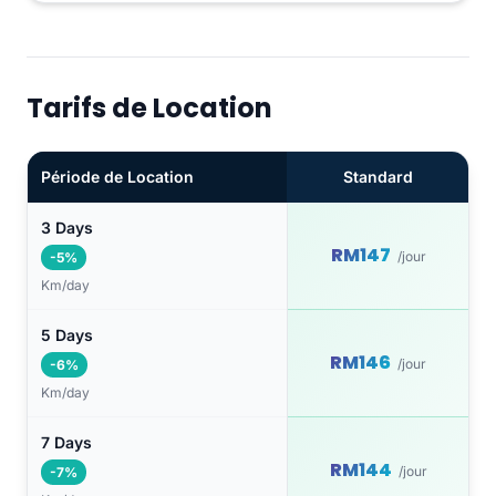
Tarifs de Location
Période de Location
Standard
3 Days
RM147
/jour
-5%
Km/day
5 Days
RM146
/jour
-6%
Km/day
7 Days
RM144
/jour
-7%