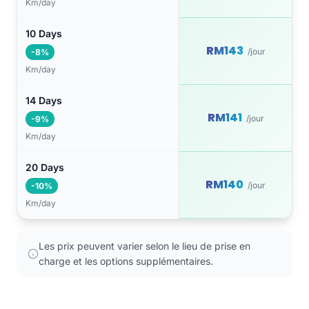
Km/day
10 Days
RM143
/jour
-8%
Km/day
14 Days
RM141
/jour
-9%
Km/day
20 Days
RM140
/jour
-10%
Km/day
Les prix peuvent varier selon le lieu de prise en
charge et les options supplémentaires.