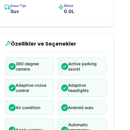
Kasa Tipi
Motor
Suv
0.0L
Özellikler ve Seçenekler
360-degree
Active parking
camera
assist
Adaptive cruise
Adaptive
control
headlights
Air condition
Android auto
Automatic
Apple carplay
emergency