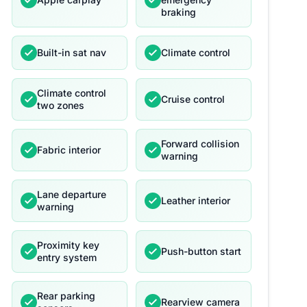
braking
Built-in sat nav
Climate control
Climate control
Cruise control
two zones
Forward collision
Fabric interior
warning
Lane departure
Leather interior
warning
Proximity key
Push-button start
entry system
Rear parking
Rearview camera