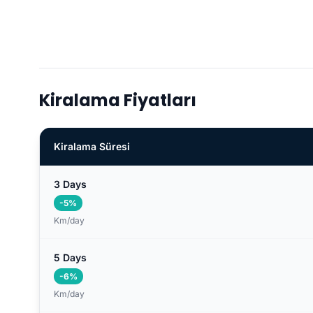
Kiralama Fiyatları
Kiralama Süresi
3 Days
-5%
Km/day
5 Days
-6%
Km/day