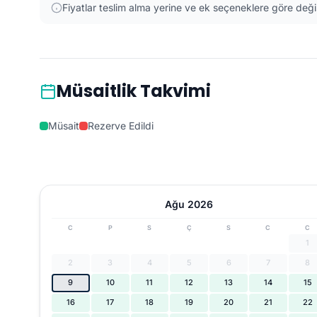
Fiyatlar teslim alma yerine ve ek seçeneklere göre değiş
Müsaitlik Takvimi
Müsait
Rezerve Edildi
Ağu 2026
C
P
S
Ç
S
C
C
1
2
3
4
5
6
7
8
9
10
11
12
13
14
15
16
17
18
19
20
21
22