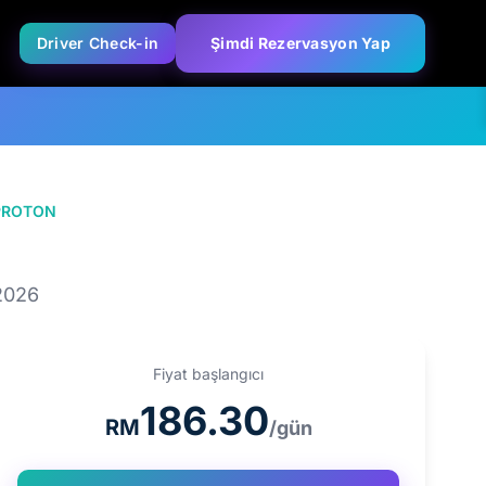
Driver Check-in
Şimdi Rezervasyon Yap
PROTON
PROTON X50 1.5T
2026
Fiyat başlangıcı
186.30
RM
/gün