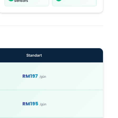
sensors
Standart
RM197
/gün
RM195
/gün