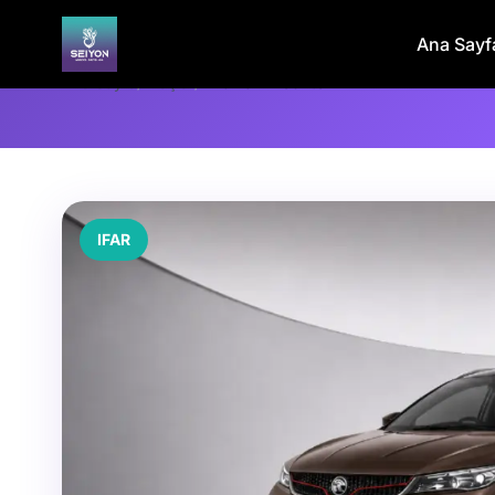
Ana Sayf
Ana Sayfa
/
Araçlar
/
PROTON X50 1.5T
IFAR