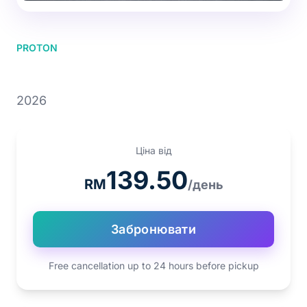
PROTON
PROTON X50
2026
Ціна від
139.50
RM
/день
Забронювати
Free cancellation up to 24 hours before pickup