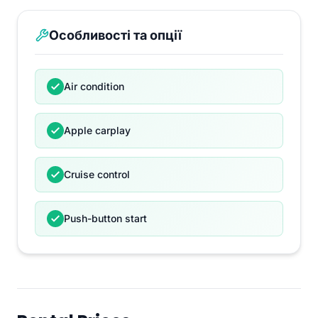
Особливості та опції
Air condition
Apple carplay
Cruise control
Push-button start