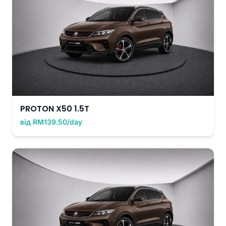
PROTON X50 1.5T
від RM139.50/day