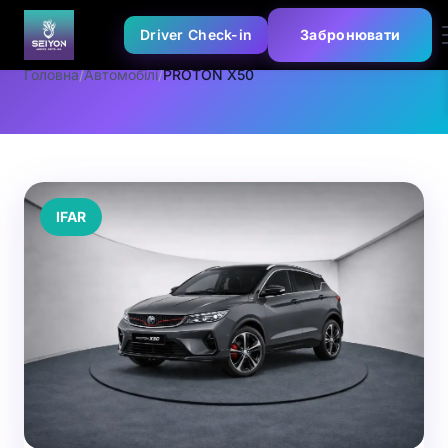
Driver Check-in
Забронювати
Головна
/
Автомобілі
/
PROTON X50
IFAR