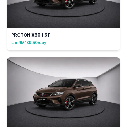
PROTON X50 1.5T
від RM139.50/day