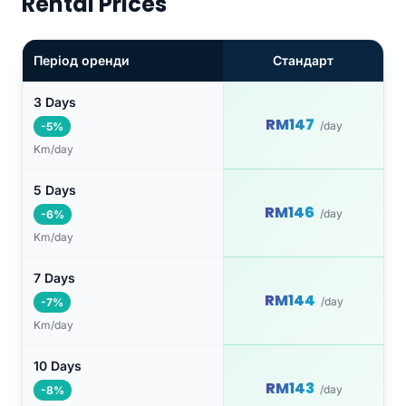
Rental Prices
Період оренди
Стандарт
3 Days
RM147
/day
-5%
Km/day
5 Days
RM146
/day
-6%
Km/day
7 Days
RM144
/day
-7%
Km/day
10 Days
RM143
/day
-8%