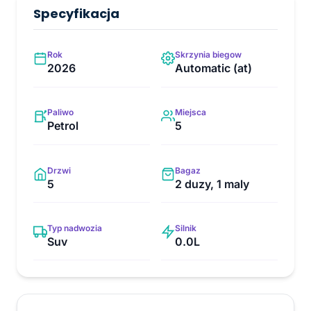
Specyfikacja
Rok
Skrzynia biegow
2026
Automatic (at)
Paliwo
Miejsca
Petrol
5
Drzwi
Bagaz
5
2 duzy, 1 maly
Typ nadwozia
Silnik
Suv
0.0L