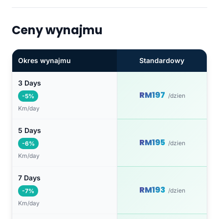
Ceny wynajmu
Okres wynajmu
Standardowy
3 Days
RM197
/dzien
-5%
Km/day
5 Days
RM195
/dzien
-6%
Km/day
7 Days
RM193
/dzien
-7%
Km/day