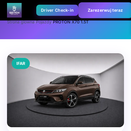
Driver Check-in
Zarezerwuj teraz
Strona glowna
/
Pojazdy
/
PROTON X70 1.5T
IFAR