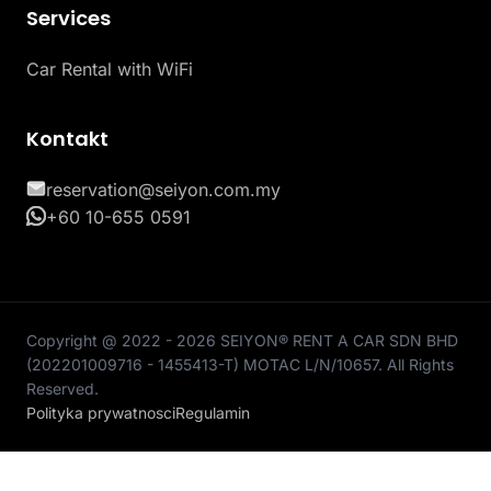
Services
Car Rental with WiFi
Kontakt
reservation@seiyon.com.my
+60 10-655 0591
Copyright @ 2022 - 2026 SEIYON® RENT A CAR SDN BHD
(202201009716 - 1455413-T) MOTAC L/N/10657. All Rights
Reserved.
Polityka prywatnosci
Regulamin