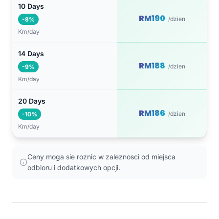
10 Days
RM190
/dzien
-8%
Km/day
14 Days
RM188
/dzien
-9%
Km/day
20 Days
RM186
/dzien
-10%
Km/day
Ceny moga sie roznic w zaleznosci od miejsca
odbioru i dodatkowych opcji.