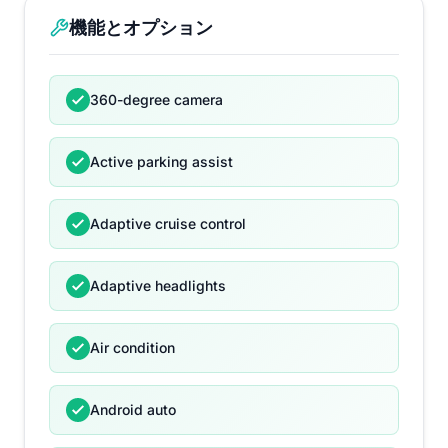
機能とオプション
360-degree camera
Active parking assist
Adaptive cruise control
Adaptive headlights
Air condition
Android auto