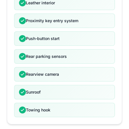
Leather interior
Proximity key entry system
Push-button start
Rear parking sensors
Rearview camera
Sunroof
Towing hook