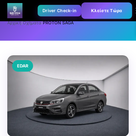
Driver Check-in
Κλείστε Τώρα
Αρχική
/
Οχήματα
/
PROTON SAGA
EDAR