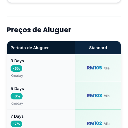
Preços de Aluguer
Período de Aluguer
Standard
3 Days
RM105
/dia
-5%
Km/day
5 Days
RM103
/dia
-6%
Km/day
7 Days
RM102
/dia
-7%