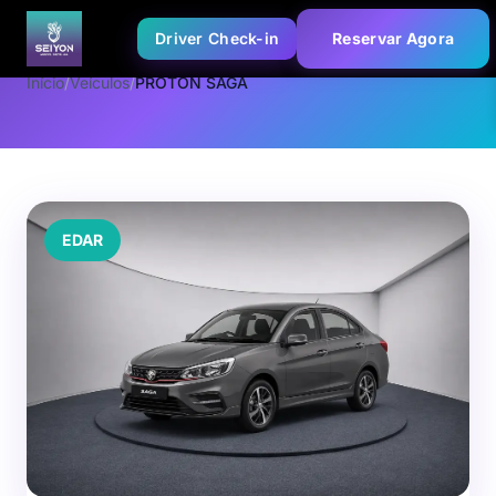
Driver Check-in
Reservar Agora
Início
/
Veículos
/
PROTON SAGA
EDAR