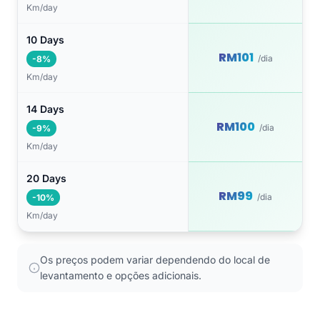
Km/day
10 Days
RM101
/dia
-8%
Km/day
14 Days
RM100
/dia
-9%
Km/day
20 Days
RM99
/dia
-10%
Km/day
Os preços podem variar dependendo do local de
levantamento e opções adicionais.