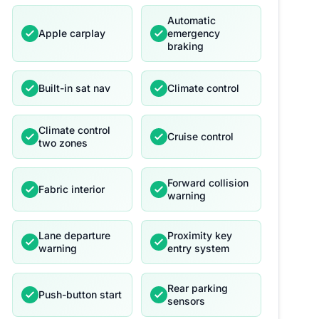
Automatic
Apple carplay
emergency
braking
Built-in sat nav
Climate control
Climate control
Cruise control
two zones
Forward collision
Fabric interior
warning
Lane departure
Proximity key
warning
entry system
Rear parking
Push-button start
sensors