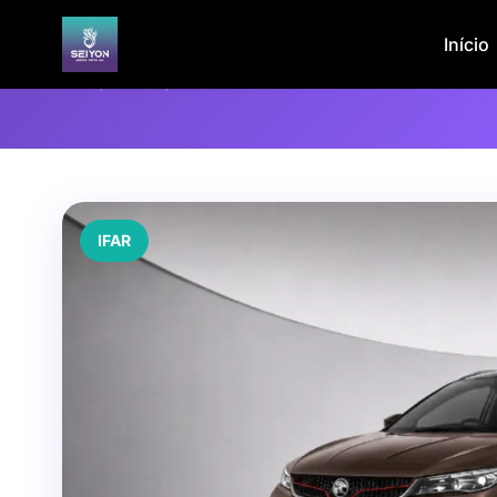
Início
Início
/
Veículos
/
PROTON X50 1.5T
IFAR