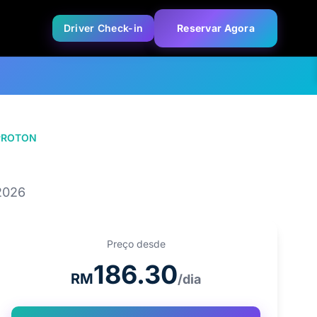
Driver Check-in
Reservar Agora
PROTON
PROTON X50 1.5T
2026
Preço desde
186.30
RM
/dia