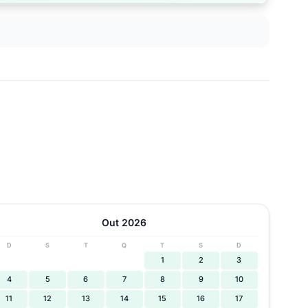
Out 2026
D
S
T
Q
T
S
D
1
2
3
4
5
6
7
8
9
10
11
12
13
14
15
16
17