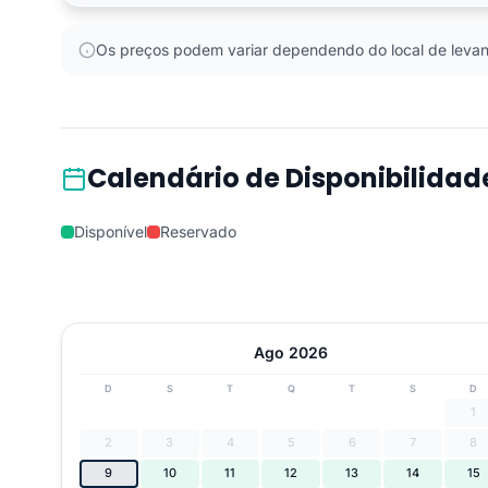
Os preços podem variar dependendo do local de levan
Calendário de Disponibilidad
Disponível
Reservado
Ago 2026
D
S
T
Q
T
S
D
1
2
3
4
5
6
7
8
9
10
11
12
13
14
15