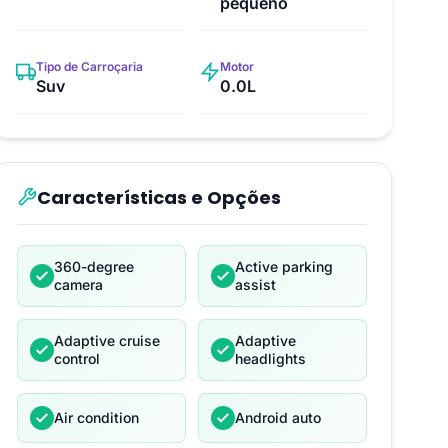
pequeno
Tipo de Carroçaria
Motor
Suv
0.0L
Características e Opções
360-degree
Active parking
camera
assist
Adaptive cruise
Adaptive
control
headlights
Air condition
Android auto