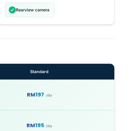
Rearview camera
Standard
RM197
/dia
RM195
/dia