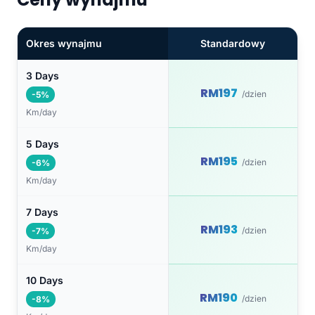
Okres wynajmu
Standardowy
3 Days
RM197
/dzien
-5%
Km/day
5 Days
RM195
/dzien
-6%
Km/day
7 Days
RM193
/dzien
-7%
Km/day
10 Days
RM190
/dzien
-8%