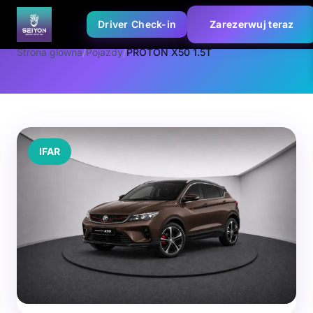
Driver Check-in
Zarezerwuj teraz
Strona glowna
/
Pojazdy
/
PROTON X50 1.5T
IFAR