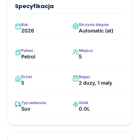
Specyfikacja
Rok
Skrzynia biegow
2026
Automatic (at)
Paliwo
Miejsca
Petrol
5
Drzwi
Bagaz
5
2 duzy, 1 maly
Typ nadwozia
Silnik
Suv
0.0L