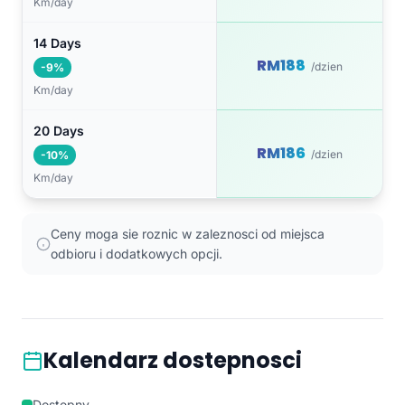
Km/day
14 Days
RM188
/dzien
-9%
Km/day
20 Days
RM186
/dzien
-10%
Km/day
Ceny moga sie roznic w zaleznosci od miejsca
odbioru i dodatkowych opcji.
Kalendarz dostepnosci
Dostepny