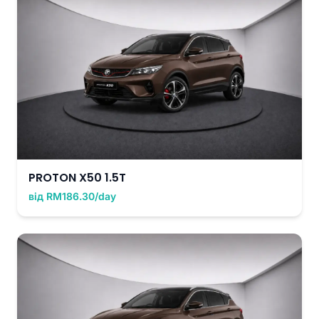
PROTON X50 1.5T
від RM186.30/day