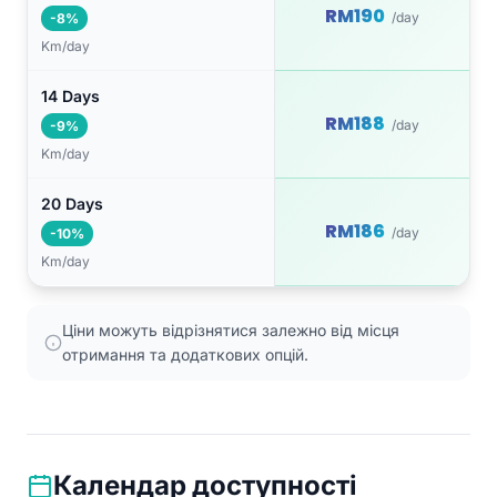
RM190
/day
-8%
Km/day
14 Days
RM188
/day
-9%
Km/day
20 Days
RM186
/day
-10%
Km/day
Ціни можуть відрізнятися залежно від місця
отримання та додаткових опцій.
Календар доступності