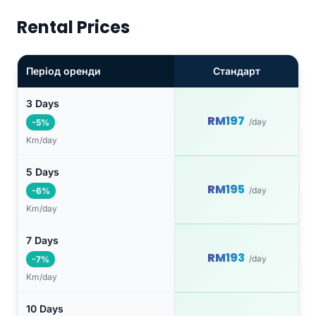
Rental Prices
Період оренди
Стандарт
3 Days
RM197
/day
-5%
Km/day
5 Days
RM195
/day
-6%
Km/day
7 Days
RM193
/day
-7%
Km/day
10 Days