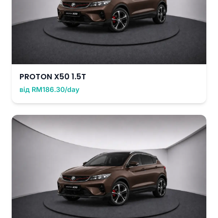
PROTON X50 1.5T
від RM186.30/day