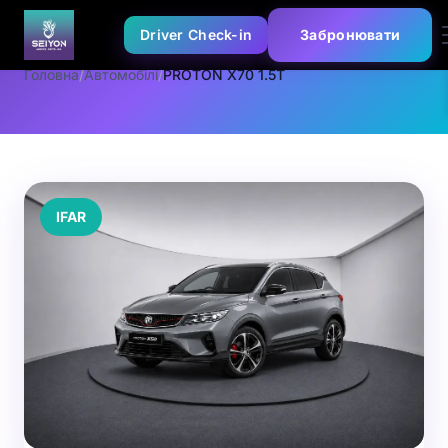
Driver Check-in
Забронювати
Головна
/
Автомобілі
/
PROTON X70 1.5T
IFAR