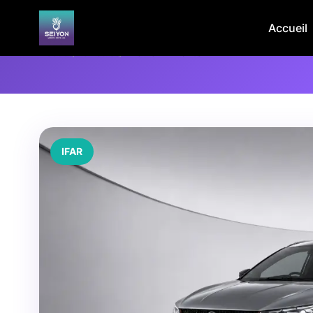
Accueil
Accueil
/
Véhicules
/
PROTON X70 1.5T
IFAR