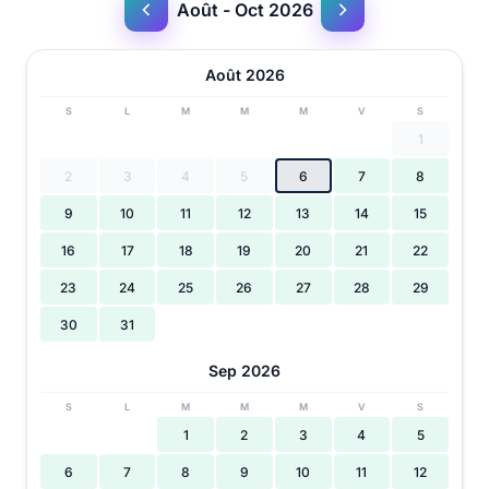
Août - Oct 2026
Août 2026
S
L
M
M
M
V
S
1
2
3
4
5
6
7
8
9
10
11
12
13
14
15
16
17
18
19
20
21
22
23
24
25
26
27
28
29
30
31
Sep 2026
S
L
M
M
M
V
S
1
2
3
4
5
6
7
8
9
10
11
12