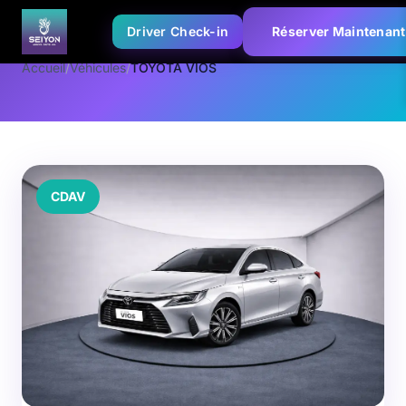
Driver Check-in
Réserver Maintenant
Accueil
/
Véhicules
/
TOYOTA VIOS
CDAV