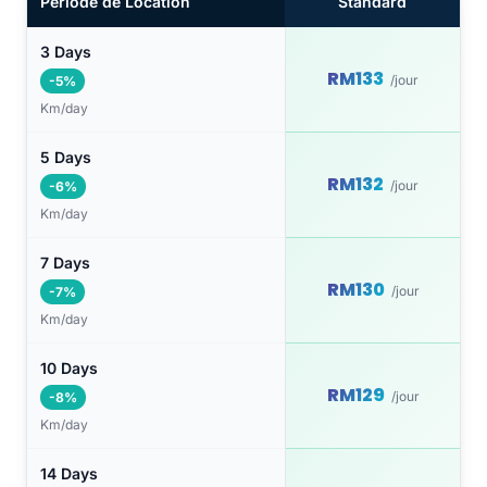
Période de Location
Standard
3 Days
RM133
/jour
-5%
Km/day
5 Days
RM132
/jour
-6%
Km/day
7 Days
RM130
/jour
-7%
Km/day
10 Days
RM129
/jour
-8%
Km/day
14 Days