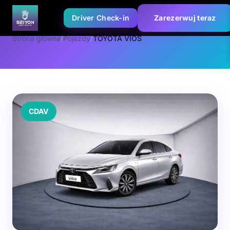
Driver Check-in
Zarezerwuj teraz
Strona glowna
/
Pojazdy
/
TOYOTA VIOS
CDAV