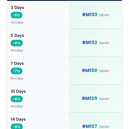
3 Days
RM133
/dzien
-5%
Km/day
5 Days
RM132
/dzien
-6%
Km/day
7 Days
RM130
/dzien
-7%
Km/day
10 Days
RM129
/dzien
-8%
Km/day
14 Days
RM127
/dzien
-9%