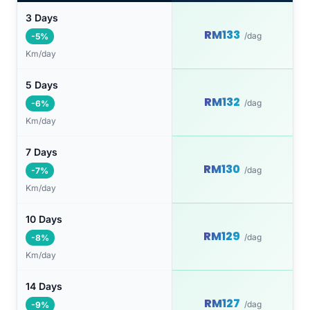
3 Days
RM133
/dag
-5%
Km/day
5 Days
RM132
/dag
-6%
Km/day
7 Days
RM130
/dag
-7%
Km/day
10 Days
RM129
/dag
-8%
Km/day
14 Days
RM127
/dag
-9%