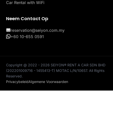
Car Rental with WiFi
Neem Contact Op
reservation@seiyon.com.my
+60 10-655 0591
Copyright @ 2022 - 2026 SEIYON® RENT A CAR SDN BHD
(202201009716 - 1455413-T) MOTAC L/N/10657. All Rights
Reserved.
Privacybeleid
Algemene Voorwaarden