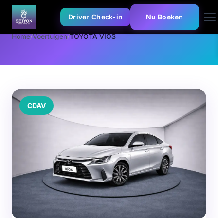
Driver Check-in
Nu Boeken
Home
/
Voertuigen
/
TOYOTA VIOS
CDAV