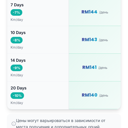
7 Days
RM144
/день
-7%
Km/day
10 Days
RM143
/день
-8%
Km/day
14 Days
RM141
/день
-9%
Km/day
20 Days
RM140
/день
-10%
Km/day
Цены могут варьироваться в зависимости от
места получения и дополнительных опций.