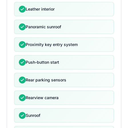
Leather interior
Panoramic sunroof
Proximity key entry system
Push-button start
Rear parking sensors
Rearview camera
Sunroof