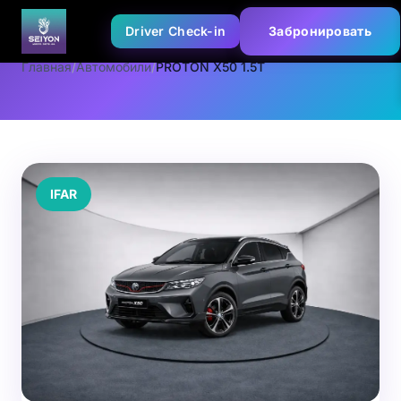
Driver Check-in
Забронировать
Главная
/
Автомобили
/
PROTON X50 1.5T
IFAR