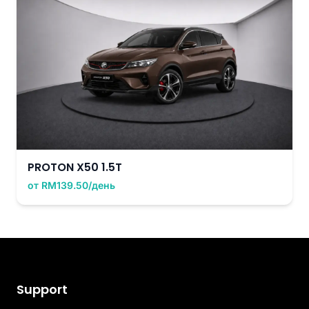
PROTON X50 1.5T
от RM139.50/день
Support