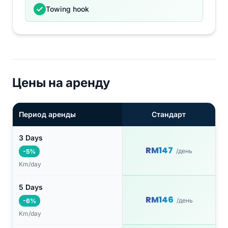
Towing hook
Цены на аренду
Период аренды
Стандарт
3 Days
RM147
/день
-5%
Km/day
5 Days
RM146
/день
-6%
Km/day