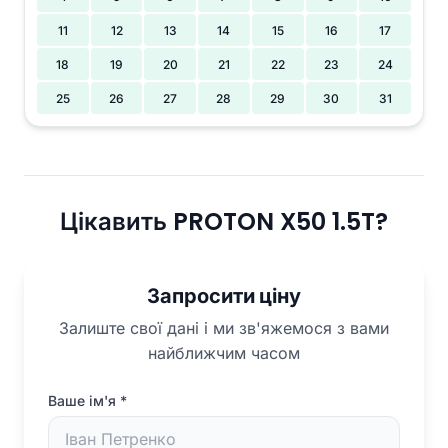
11
12
13
14
15
16
17
18
19
20
21
22
23
24
25
26
27
28
29
30
31
Цікавить PROTON X50 1.5T?
Запросити ціну
Залиште свої дані і ми зв'яжемося з вами
найближчим часом
Ваше ім'я
*