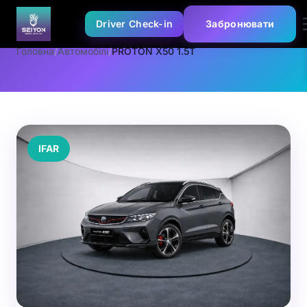
Driver Check-in
Забронювати
Головна
/
Автомобілі
/
PROTON X50 1.5T
IFAR