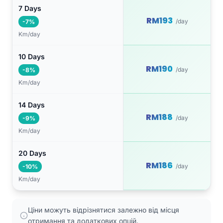
7 Days
RM193
/day
-7%
Km/day
10 Days
RM190
/day
-8%
Km/day
14 Days
RM188
/day
-9%
Km/day
20 Days
RM186
/day
-10%
Km/day
Ціни можуть відрізнятися залежно від місця
отримання та додаткових опцій.