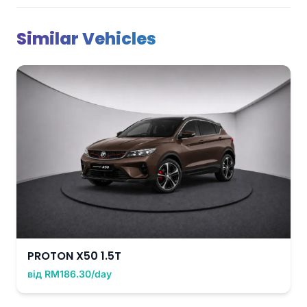
Similar Vehicles
PROTON X50 1.5T
від RM186.30/day