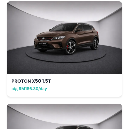
PROTON X50 1.5T
від RM186.30/day