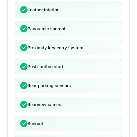
Leather interior
Panoramic sunroof
Proximity key entry system
Push-button start
Rear parking sensors
Rearview camera
Sunroof