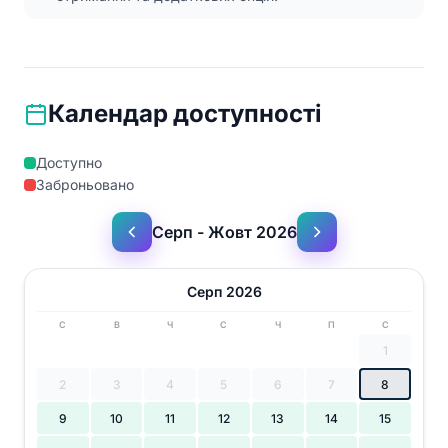
Календар доступності
Доступно
Заброньовано
Серп - Жовт 2026
Серп 2026
С
В
Ч
С
Ч
П
С
1
2
3
4
5
6
7
8
9
10
11
12
13
14
15