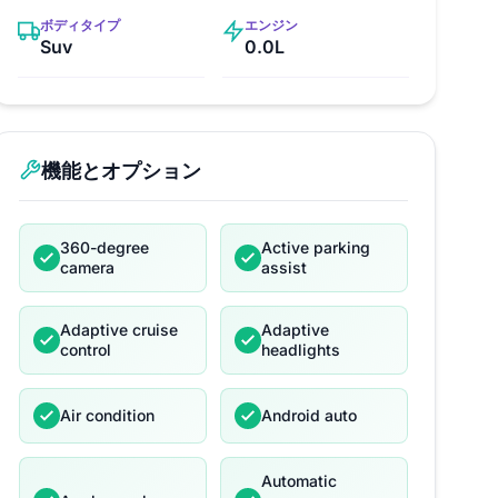
ボディタイプ
エンジン
Suv
0.0L
機能とオプション
360-degree
Active parking
camera
assist
Adaptive cruise
Adaptive
control
headlights
Air condition
Android auto
Automatic