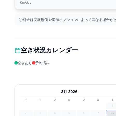
Km/day
料金は受取場所や追加オプションによって異なる場合が
空き状況カレンダー
空きあり
予約済み
8月 2026
土
月
火
水
火
金
土
1
2
3
4
5
6
7
8