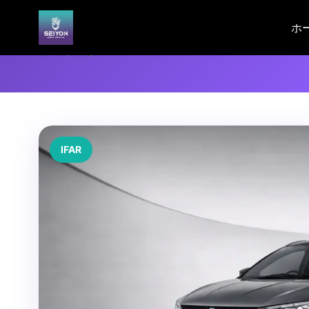
ホ
ホーム
/
車両
/
PROTON X50 1.5T
IFAR