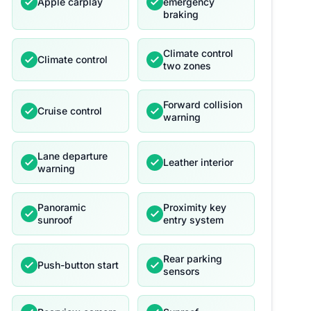
Apple carplay
emergency
braking
Climate control
Climate control
two zones
Forward collision
Cruise control
warning
Lane departure
Leather interior
warning
Panoramic
Proximity key
sunroof
entry system
Rear parking
Push-button start
sensors