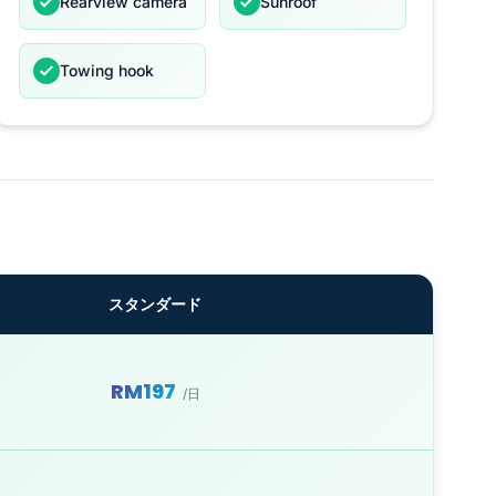
Rearview camera
Sunroof
Towing hook
スタンダード
RM197
/日